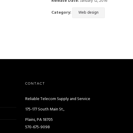
Release Date:
January 12, 2016
Category:
Web design
CONTACT
Reliable Telecom Supply and Service
175-177 South Main St.,
Plains, PA 18705
570-675-9098