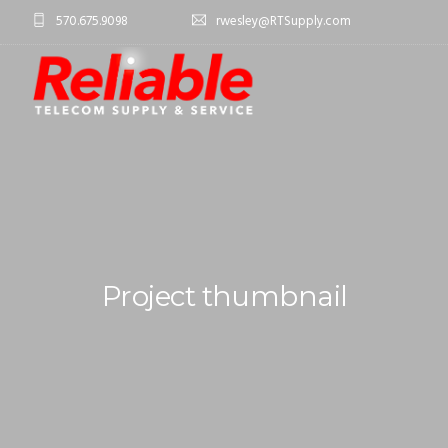
570.675.9098
rwesley@RTSupply.com
Project thumbnail