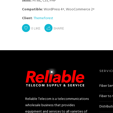
Skills:
HTML, CSS, PHP
Compatible:
WordPress 4+, WooCommerce 2+
Client
:
Themeforest
0
LIKE
SHARE
SERVIC
Fiber Ser
Fiber to
Reliable Telecom is a telecommunications
wholesale business that provides
Distribut
equipment and services to all varieties of