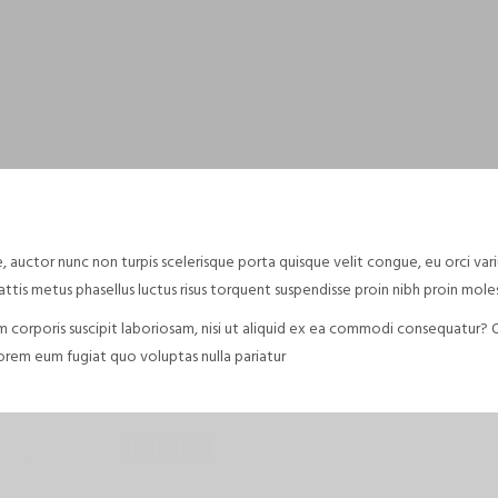
e, auctor nunc non turpis scelerisque porta quisque velit congue, eu orci v
attis metus phasellus luctus risus torquent suspendisse proin nibh proin mol
 corporis suscipit laboriosam, nisi ut aliquid ex ea commodi consequatur? Q
lorem eum fugiat quo voluptas nulla pariatur