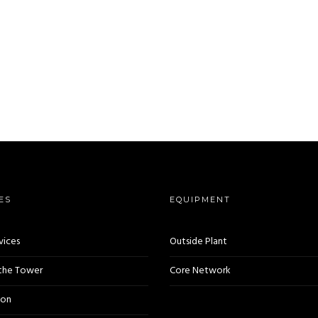
ES
EQUIPMENT
vices
Outside Plant
 the Tower
Core Network
ion