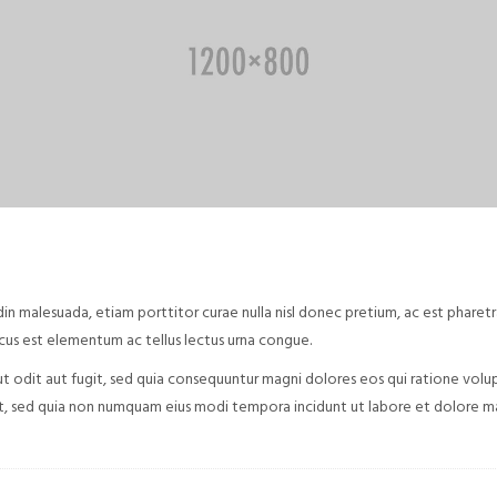
tudin malesuada, etiam porttitor curae nulla nisl donec pretium, ac est pharet
acus est elementum ac tellus lectus urna congue.
 odit aut fugit, sed quia consequuntur magni dolores eos qui ratione volu
elit, sed quia non numquam eius modi tempora incidunt ut labore et dolore